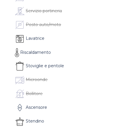
Servizio portineria
Posto auto/moto
Lavatrice
Riscaldamento
Stoviglie e pentole
Microonde
Bollitore
Ascensore
Stendino