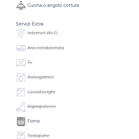
Cucina o angolo cottura
Servizi Extra
Internet Wi-Fi
Aria condizionata
Tv
Asciugatrice
Lavastoviglie
Aspirapolvere
Forno
Tostapane