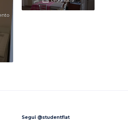
Leggi tutto
ento
Segui @studentflat