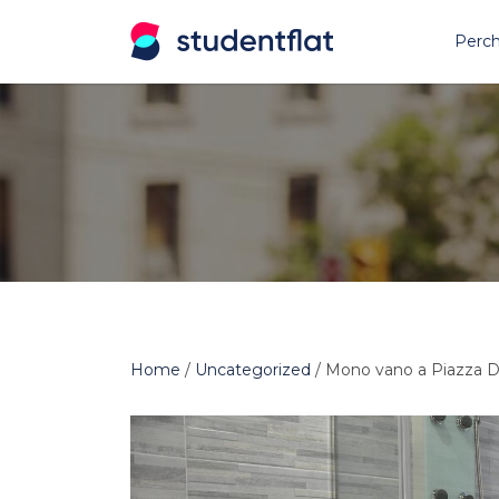
Search
Perch
for:
Home
/
Uncategorized
/ Mono vano a Piazza D