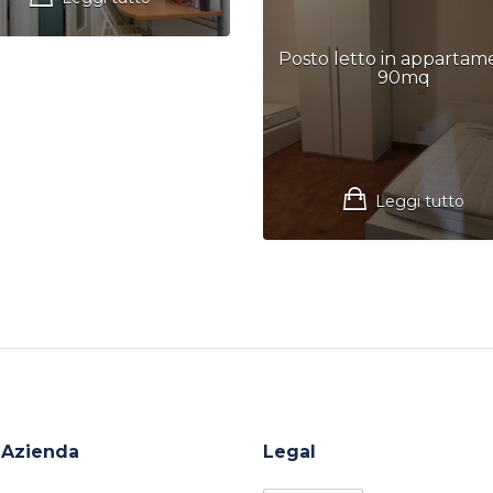
Posto letto in appartam
90mq
Leggi tutto
Azienda
Legal